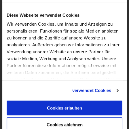
0:56
VIDEO
Diese Webseite verwendet Cookies
Die Apostelin der Apostel
Wir verwenden Cookies, um Inhalte und Anzeigen zu
personalisieren, Funktionen für soziale Medien anbieten
Sie brachte den Jüngern die Botschaft von
zu können und die Zugriffe auf unsere Website zu
der Auferstehung: Am 22. Juli feiert die
analysieren. Außerdem geben wir Informationen zu Ihrer
Kirche das Fest der Maria Magdalena.
Verwendung unserer Website an unsere Partner für
soziale Medien, Werbung und Analysen weiter. Unsere
Dechant Wilfried Schumacher erklärt, was
Partner führen diese Informationen möglicherweise mit
es mit der heiligen Sünderin auf sich hat.
weiteren Daten zusammen, die Sie ihnen bereitgestellt
haben oder die sie im Rahmen Ihrer Nutzung der Dienste
gesammelt haben.
verwendet Cookies
Cookies erlauben
Cookies ablehnen