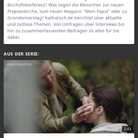
Bischofskonferenz? Was sagen die Menschen zur neuen
Propsteikirche, zum neuen Magazin "Mein Papst" oder zu
Gründonnerstag? Katholisch.de berichtet über aktuelle
und zeitlose Themen. Von Umfragen über Interviews bis
hin zu zusammenfassenden Beiträgen ist alles für Sie
dabei.
AUS DER SERIE:
2:43