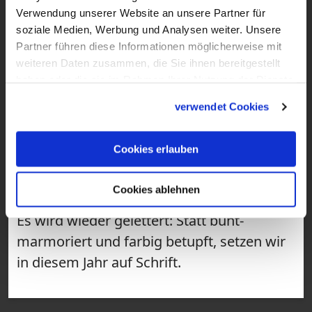
Verwendung unserer Website an unsere Partner für
soziale Medien, Werbung und Analysen weiter. Unsere
Partner führen diese Informationen möglicherweise mit
weiteren Daten zusammen, die Sie ihnen bereitgestellt
haben oder die sie im Rahmen Ihrer Nutzung der Dienste
gesammelt haben.
verwendet Cookies
1:47
Cookies erlauben
VIDEO
DIY: Ostereier-Lettering
Cookies ablehnen
Es wird wieder gelettert: Statt bunt-
marmoriert und farbig betupft, setzen wir
in diesem Jahr auf Schrift.