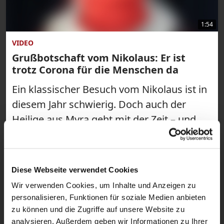
1:54
VIDEO
Grußbotschaft vom Nikolaus: Er ist
trotz Corona für die Menschen da
Ein klassischer Besuch vom Nikolaus ist in
diesem Jahr schwierig. Doch auch der
Heilige aus Myra geht mit der Zeit – und
meldet sich per Video-Botschaft über
katholisch.de zu Wort. Dabei verrät er
auch, warum er ein tolles Beispiel für
Diese Webseite verwendet Cookies
kontaktloses Helfen ist.
Wir verwenden Cookies, um Inhalte und Anzeigen zu
personalisieren, Funktionen für soziale Medien anbieten
zu können und die Zugriffe auf unsere Website zu
analysieren. Außerdem geben wir Informationen zu Ihrer