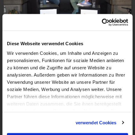
22:11
VIDEO
Diese Webseite verwendet Cookies
Alexander Keidel bei Talk am Dom
Wir verwenden Cookies, um Inhalte und Anzeigen zu
In der Pfarrei Bergen-Enkheim in Frankfurt
personalisieren, Funktionen für soziale Medien anbieten
wissen alle, was sie an Alexander Keidel
zu können und die Zugriffe auf unsere Website zu
haben. Denn der junge Mann ist nicht nur
analysieren. Außerdem geben wir Informationen zu Ihrer
Verwendung unserer Website an unsere Partner für
der Organist in den Gottesdiensten,
soziale Medien, Werbung und Analysen weiter. Unsere
sondern leitet auch Gesangsgruppen und
Partner führen diese Informationen möglicherweise mit
musikalische Ensembles.
weiteren Daten zusammen, die Sie ihnen bereitgestellt
haben oder die sie im Rahmen Ihrer Nutzung der Dienste
gesammelt haben.
verwendet Cookies