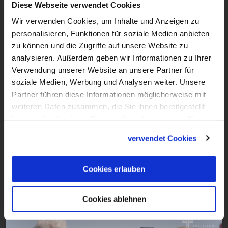
Diese Webseite verwendet Cookies
Kirche mal anders, das ist das Motto dieser
Wir verwenden Cookies, um Inhalte und Anzeigen zu
Folge von LiboriTV. Wir haben uns im
personalisieren, Funktionen für soziale Medien anbieten
zu können und die Zugriffe auf unsere Website zu
Erzbistum Paderborn umgeschaut nach
analysieren. Außerdem geben wir Informationen zu Ihrer
kreativen, innovativen Projekten und
Verwendung unserer Website an unsere Partner für
Ideen, wie Kirche gelingen und Glaube
soziale Medien, Werbung und Analysen weiter. Unsere
gelebt werden kann. Denn Katholische
Partner führen diese Informationen möglicherweise mit
weiteren Daten zusammen, die Sie ihnen bereitgestellt
Kirche ist nicht immer nur der
haben oder die sie im Rahmen Ihrer Nutzung der Dienste
Sonntagsgottesdienst, sondern noch viel
gesammelt haben.
verwendet Cookies
mehr als das. Was Kirche alles sein kann,
zeigen wir hier bei LiboriTV aus dem
Erzbistum Paderborn.
Cookies erlauben
Cookies ablehnen