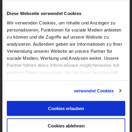
VIDEO
Kirche mal anders - LiboriTV im
Diese Webseite verwendet Cookies
Erzbistum Paderborn
Wir verwenden Cookies, um Inhalte und Anzeigen zu
personalisieren, Funktionen für soziale Medien anbieten
Kirche mal anders, das ist das Motto dieser
zu können und die Zugriffe auf unsere Website zu
Folge von LiboriTV. Wir haben uns im
analysieren. Außerdem geben wir Informationen zu Ihrer
Erzbistum Paderborn umgeschaut nach
Verwendung unserer Website an unsere Partner für
kreativen, innovativen Projekten und
soziale Medien, Werbung und Analysen weiter. Unsere
Partner führen diese Informationen möglicherweise mit
Ideen, wie Kirche gelingen und Glaube
weiteren Daten zusammen, die Sie ihnen bereitgestellt
gelebt werden kann. Denn Katholische
haben oder die sie im Rahmen Ihrer Nutzung der Dienste
Kirche ist nicht immer nur der
gesammelt haben.
verwendet Cookies
Sonntagsgottesdienst, sondern noch viel
mehr als das. Was Kirche alles sein kann,
Cookies erlauben
zeigen wir hier bei LiboriTV aus dem
Erzbistum Paderborn.
Cookies ablehnen