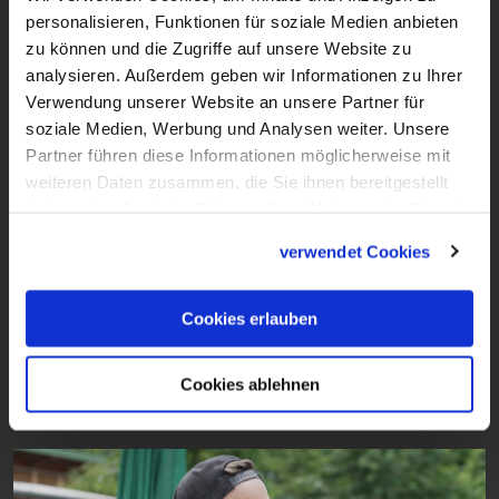
personalisieren, Funktionen für soziale Medien anbieten
zu können und die Zugriffe auf unsere Website zu
analysieren. Außerdem geben wir Informationen zu Ihrer
Verwendung unserer Website an unsere Partner für
soziale Medien, Werbung und Analysen weiter. Unsere
Partner führen diese Informationen möglicherweise mit
weiteren Daten zusammen, die Sie ihnen bereitgestellt
haben oder die sie im Rahmen Ihrer Nutzung der Dienste
20:26
gesammelt haben.
verwendet Cookies
VIDEO
So gesehen - Talk am Sonntag mit
Marina Mantay
Cookies erlauben
Beitrag vom 28.09.2025
Cookies ablehnen