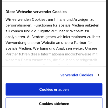
VIDEO
Kirche mal anders - LiboriTV im
Diese Webseite verwendet Cookies
Erzbistum Paderborn
Wir verwenden Cookies, um Inhalte und Anzeigen zu
personalisieren, Funktionen für soziale Medien anbieten
Kirche mal anders, das ist das Motto dieser
zu können und die Zugriffe auf unsere Website zu
Folge von LiboriTV. Wir haben uns im
analysieren. Außerdem geben wir Informationen zu Ihrer
Erzbistum Paderborn umgeschaut nach
Verwendung unserer Website an unsere Partner für
soziale Medien, Werbung und Analysen weiter. Unsere
kreativen, innovativen Projekten und
Partner führen diese Informationen möglicherweise mit
Ideen, wie Kirche gelingen und Glaube
weiteren Daten zusammen, die Sie ihnen bereitgestellt
gelebt werden kann. Denn Katholische
haben oder die sie im Rahmen Ihrer Nutzung der Dienste
Kirche ist nicht immer nur der
gesammelt haben.
verwendet Cookies
Sonntagsgottesdienst, sondern noch viel
mehr als das. Was Kirche alles sein kann,
Cookies erlauben
zeigen wir hier bei LiboriTV aus dem
Erzbistum Paderborn.
Cookies ablehnen