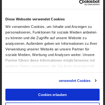
31:54
Diese Webseite verwendet Cookies
VIDEO
Wir verwenden Cookies, um Inhalte und Anzeigen zu
Kirche mal anders - LiboriTV im
personalisieren, Funktionen für soziale Medien anbieten
Erzbistum Paderborn
zu können und die Zugriffe auf unsere Website zu
Kirche mal anders, das ist das Motto dieser
analysieren. Außerdem geben wir Informationen zu Ihrer
Folge von LiboriTV. Wir haben uns im
Verwendung unserer Website an unsere Partner für
soziale Medien, Werbung und Analysen weiter. Unsere
Erzbistum Paderborn umgeschaut nach
Partner führen diese Informationen möglicherweise mit
kreativen, innovativen Projekten und
weiteren Daten zusammen, die Sie ihnen bereitgestellt
Ideen, wie Kirche gelingen und Glaube
haben oder die sie im Rahmen Ihrer Nutzung der Dienste
gelebt werden kann. Denn Katholische
gesammelt haben.
verwendet Cookies
Kirche ist nicht immer nur der
Sonntagsgottesdienst, sondern noch viel
Cookies erlauben
mehr als das. Was Kirche alles sein kann,