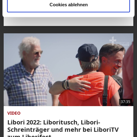
zeigen wir hier bei LiboriTV aus dem
Cookies ablehnen
Erzbistum Paderborn.
37:35
VIDEO
Libori 2022: Liboritusch, Libori-
Schreinträger und mehr bei LiboriTV
zum Liborifest