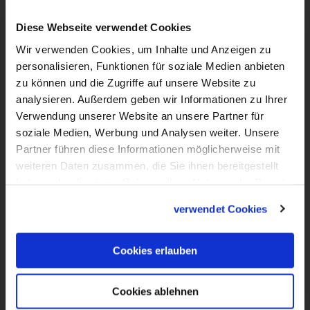
VIDEO
Kirche mal anders - LiboriTV im
Diese Webseite verwendet Cookies
Erzbistum Paderborn
Wir verwenden Cookies, um Inhalte und Anzeigen zu
Kirche mal anders, das ist das Motto dieser
personalisieren, Funktionen für soziale Medien anbieten
zu können und die Zugriffe auf unsere Website zu
Folge von LiboriTV. Wir haben uns im
analysieren. Außerdem geben wir Informationen zu Ihrer
Erzbistum Paderborn umgeschaut nach
Verwendung unserer Website an unsere Partner für
kreativen, innovativen Projekten und
soziale Medien, Werbung und Analysen weiter. Unsere
Ideen, wie Kirche gelingen und Glaube
Partner führen diese Informationen möglicherweise mit
weiteren Daten zusammen, die Sie ihnen bereitgestellt
gelebt werden kann. Denn Katholische
haben oder die sie im Rahmen Ihrer Nutzung der Dienste
Kirche ist nicht immer nur der
gesammelt haben.
verwendet Cookies
Sonntagsgottesdienst, sondern noch viel
mehr als das. Was Kirche alles sein kann,
zeigen wir hier bei LiboriTV aus dem
Cookies erlauben
Erzbistum Paderborn.
Cookies ablehnen