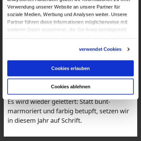
Verwendung unserer Website an unsere Partner für
soziale Medien, Werbung und Analysen weiter. Unsere
Partner führen diese Informationen möglicherweise mit
weiteren Daten zusammen, die Sie ihnen bereitgestellt
haben oder die sie im Rahmen Ihrer Nutzung der Dienste
gesammelt haben.
verwendet Cookies
1:47
Cookies erlauben
VIDEO
Cookies ablehnen
DIY: Ostereier-Lettering
Es wird wieder gelettert: Statt bunt-
marmoriert und farbig betupft, setzen wir
in diesem Jahr auf Schrift.