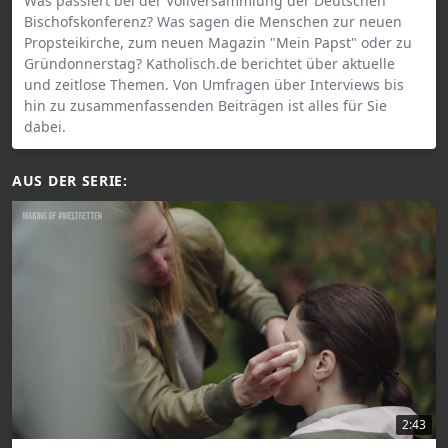
Was passiert bei der Vollversammlung der Deutschen
Bischofskonferenz? Was sagen die Menschen zur neuen
Propsteikirche, zum neuen Magazin "Mein Papst" oder zu
Gründonnerstag? Katholisch.de berichtet über aktuelle
und zeitlose Themen. Von Umfragen über Interviews bis
hin zu zusammenfassenden Beiträgen ist alles für Sie
dabei.
AUS DER SERIE:
2:43