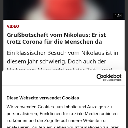
1:54
VIDEO
Grußbotschaft vom Nikolaus: Er ist
trotz Corona für die Menschen da
Ein klassischer Besuch vom Nikolaus ist in
diesem Jahr schwierig. Doch auch der
Heilige aus Myra geht mit der Zeit – und
meldet sich per Video-Botschaft über
katholisch.de zu Wort. Dabei verrät er
auch, warum er ein tolles Beispiel für
Diese Webseite verwendet Cookies
kontaktloses Helfen ist.
Wir verwenden Cookies, um Inhalte und Anzeigen zu
personalisieren, Funktionen für soziale Medien anbieten
zu können und die Zugriffe auf unsere Website zu
analysieren. Außerdem geben wir Informationen zu Ihrer