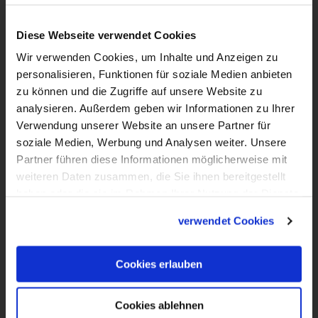
Bitte um Gottes Hilfe für den König Für den
Diese Webseite verwendet Cookies
Chormeister. Ein Psalm Davids.
Wir verwenden Cookies, um Inhalte und Anzeigen zu
personalisieren, Funktionen für soziale Medien anbieten
zu können und die Zugriffe auf unsere Website zu
analysieren. Außerdem geben wir Informationen zu Ihrer
Verwendung unserer Website an unsere Partner für
soziale Medien, Werbung und Analysen weiter. Unsere
Partner führen diese Informationen möglicherweise mit
weiteren Daten zusammen, die Sie ihnen bereitgestellt
haben oder die sie im Rahmen Ihrer Nutzung der Dienste
gesammelt haben.
verwendet Cookies
1:15
Cookies erlauben
VIDEO
Psalm 47
Cookies ablehnen