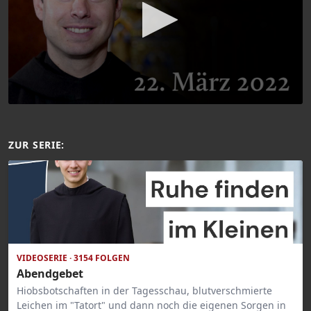
ZUR SERIE:
VIDEOSERIE · 3154 FOLGEN
Abendgebet
Hiobsbotschaften in der Tagesschau, blutverschmierte
Leichen im "Tatort" und dann noch die eigenen Sorgen in