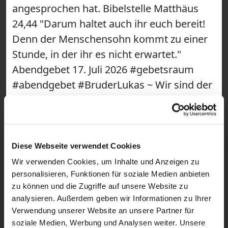
angesprochen hat. Bibelstelle Matthäus
24,44 "Darum haltet auch ihr euch bereit!
Denn der Menschensohn kommt zu einer
Stunde, in der ihr es nicht erwartet."
Abendgebet 17. Juli 2026 #gebetsraum
#abendgebet #BruderLukas ~ Wir sind der
Gebetsraum! Hier findest du täglich kurze
Impulse für deinen Tag. Mit
Kapuzinermönch Paulus Terwitte kannst
du mit einem Bibelvers in den Morgen
Diese Webseite verwendet Cookies
starten und einen Segen empfangen. Als
Wir verwenden Cookies, um Inhalte und Anzeigen zu
personalisieren, Funktionen für soziale Medien anbieten
Short schenkt dir Congregatio Jesu-
zu können und die Zugriffe auf unsere Website zu
Schwester Magdalena Winghofer eine
analysieren. Außerdem geben wir Informationen zu Ihrer
spirituelle Mittagspause, bevor du mit
Verwendung unserer Website an unsere Partner für
Benediktiner Bruder Lukas aus der Abtei
soziale Medien, Werbung und Analysen weiter. Unsere