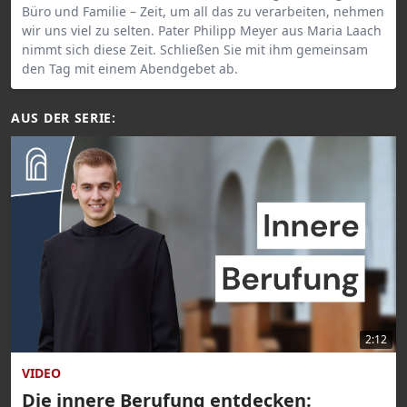
Büro und Familie – Zeit, um all das zu verarbeiten, nehmen
wir uns viel zu selten. Pater Philipp Meyer aus Maria Laach
nimmt sich diese Zeit. Schließen Sie mit ihm gemeinsam
den Tag mit einem Abendgebet ab.
AUS DER SERIE:
2:12
VIDEO
Die innere Berufung entdecken: