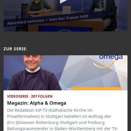
ZUR SERIE:
VIDEOSERIE · 207 FOLGEN
Magazin: Alpha & Omega
Die Redaktion KiP-TV (Katholische Kirche im
Privatfernsehen) in Stuttgart beliefert im Auftrag der
(Erz-)Diözesen Rottenburg-Stuttgart und Freiburg
Ballungsraumsender in Baden-Württemberg mit der TV-