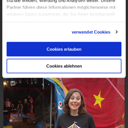
soziale Medien, Werbung und Analysen weiter. Unsere
Partner führen diese Informationen möglicherweise mit
weiteren Daten zusammen, die Sie ihnen bereitgestellt
haben oder die sie im Rahmen Ihrer Nutzung der Dienste
2:35
gesammelt haben.
verwendet Cookies
VIDEO
Aus christlicher Sicht
Cookies erlauben
Sendung vom 06.11.2025
Cookies ablehnen