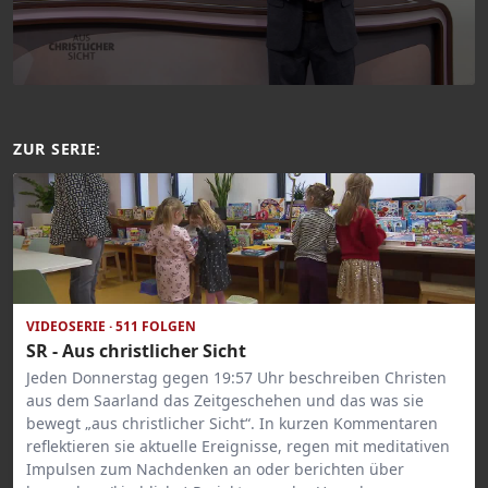
ZUR SERIE:
VIDEOSERIE · 511 FOLGEN
SR - Aus christlicher Sicht
Jeden Donnerstag gegen 19:57 Uhr beschreiben Christen
aus dem Saarland das Zeitgeschehen und das was sie
bewegt „aus christlicher Sicht“. In kurzen Kommentaren
reflektieren sie aktuelle Ereignisse, regen mit meditativen
Impulsen zum Nachdenken an oder berichten über