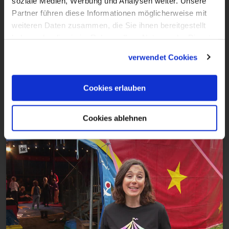
soziale Medien, Werbung und Analysen weiter. Unsere
Partner führen diese Informationen möglicherweise mit
weiteren Daten zusammen, die Sie ihnen bereitgestellt
haben oder die sie im Rahmen Ihrer Nutzung der Dienste
2:35
gesammelt haben.
verwendet Cookies
VIDEO
Aus christlicher Sicht
Cookies erlauben
Sendung vom 06.11.2025
Cookies ablehnen