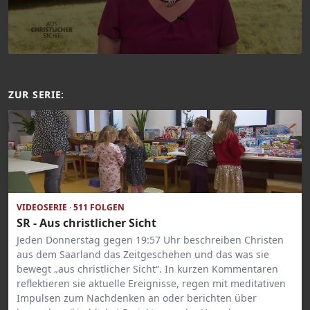
ZUR SERIE:
VIDEOSERIE · 511 FOLGEN
SR - Aus christlicher Sicht
Jeden Donnerstag gegen 19:57 Uhr beschreiben Christen
aus dem Saarland das Zeitgeschehen und das was sie
bewegt „aus christlicher Sicht“. In kurzen Kommentaren
reflektieren sie aktuelle Ereignisse, regen mit meditativen
Impulsen zum Nachdenken an oder berichten über