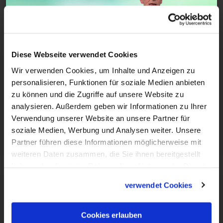
Diese Webseite verwendet Cookies
Wir verwenden Cookies, um Inhalte und Anzeigen zu
4:06
personalisieren, Funktionen für soziale Medien anbieten
zu können und die Zugriffe auf unsere Website zu
VIDEO
analysieren. Außerdem geben wir Informationen zu Ihrer
Das Wort zum Sonntag vom 27.09.2025
Verwendung unserer Website an unsere Partner für
soziale Medien, Werbung und Analysen weiter. Unsere
Wovon lebt der Mensch? – Menschlichkeit
Partner führen diese Informationen möglicherweise mit
weiteren Daten zusammen, die Sie ihnen bereitgestellt
haben oder die sie im Rahmen Ihrer Nutzung der Dienste
gesammelt haben.
verwendet Cookies
Cookies erlauben