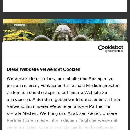
Diese Webseite verwendet Cookies
Wir verwenden Cookies, um Inhalte und Anzeigen zu
0:30
personalisieren, Funktionen für soziale Medien anbieten
zu können und die Zugriffe auf unsere Website zu
VIDEO
analysieren. Außerdem geben wir Informationen zu Ihrer
RTL-Bibelclip Allerheiligen/Allerseelen
Verwendung unserer Website an unsere Partner für
Christen gedenken ihrer Toten
soziale Medien, Werbung und Analysen weiter. Unsere
Partner führen diese Informationen möglicherweise mit
weiteren Daten zusammen, die Sie ihnen bereitgestellt