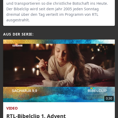
und transportieren so die christliche Botschaft ins Heute.
Der Bibelclip wird seit dem Jahr 2005 jeden Sonntag
dreimal über den Tag verteilt im Programm von RTL
ausgestrahlt.
AUS DER SERIE:
0:30
VIDEO
RTL-Bibelclip 1. Advent