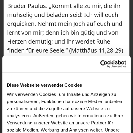
Bruder Paulus. „Kommt alle zu mir, die ihr
mühselig und beladen seid! Ich will euch
erquicken. Nehmt mein Joch auf euch und
lernt von mir; denn ich bin gütig und von
Herzen demütig; und ihr werdet Ruhe
finden für eure Seele.“ (Matthäus 11,28-29)
#gebetsraum #Tagessegen ~ Wir sind der
Gebetsraum! Hier findest du täglich kurze
Impulse für deinen Tag. Mit
Kapuzinermönch Paulus Terwitte kannst
Diese Webseite verwendet Cookies
du mit einem Bibelvers in den Morgen
Wir verwenden Cookies, um Inhalte und Anzeigen zu
personalisieren, Funktionen für soziale Medien anbieten
starten und einen Segen empfangen. Als
zu können und die Zugriffe auf unsere Website zu
Short schenkt dir Congregatio Jesu-
analysieren. Außerdem geben wir Informationen zu Ihrer
Schwester Magdalena Winghofer eine
Verwendung unserer Website an unsere Partner für
spirituelle Mittagspause, bevor du mit
soziale Medien, Werbung und Analysen weiter. Unsere