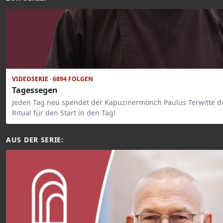
VIDEOSERIE · 6894 FOLGEN
Tagessegen
Jeden Tag neu spendet der Kapuzinermönch Paulus Terwitte de
Ritual für den Start in den Tag!
AUS DER SERIE: