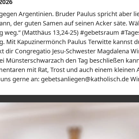
 2026
egen Argentinien. Bruder Paulus spricht aber lie
ann, der guten Samen auf seinen Acker säte. Wä
ng weg.“ (Matthäus 13,24-25) #gebetsraum #Tage
Tag. Mit Kapuzinermönch Paulus Terwitte kannst 
t dir Congregatio Jesu-Schwester Magdalena Wing
tei Münsterschwarzach den Tag beschließen kann
entaren mit Rat, Trost und auch einem kleinen 
 uns gerne an: gebetsanliegen@katholisch.de Wi