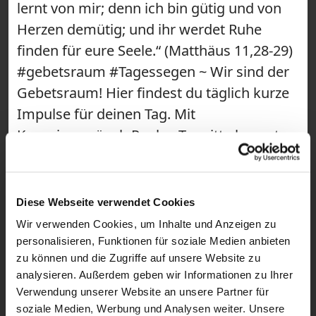
lernt von mir; denn ich bin gütig und von
Herzen demütig; und ihr werdet Ruhe
finden für eure Seele.“ (Matthäus 11,28-29)
#gebetsraum #Tagessegen ~ Wir sind der
Gebetsraum! Hier findest du täglich kurze
Impulse für deinen Tag. Mit
Kapuzinermönch Paulus Terwitte kannst
du mit einem Bibelvers in den Morgen
starten und einen Segen empfangen. Als
Short schenkt dir Congregatio Jesu-
Diese Webseite verwendet Cookies
Schwester Magdalena Winghofer eine
Wir verwenden Cookies, um Inhalte und Anzeigen zu
spirituelle Mittagspause, bevor du mit
personalisieren, Funktionen für soziale Medien anbieten
zu können und die Zugriffe auf unsere Website zu
Benediktiner Bruder Lukas aus der Abtei
analysieren. Außerdem geben wir Informationen zu Ihrer
Münsterschwarzach den Tag beschließen
Verwendung unserer Website an unsere Partner für
kannst. Begleitet wird unsere Community
soziale Medien, Werbung und Analysen weiter. Unsere