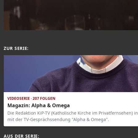
ZUR SERIE:
VIDEOSERIE · 207 FOLGEN
Magazin: Alpha & Omega
Die Redaktion KiP-TV (Katholische Kirche im Privatfernsehen) 
mit der TV-Gesprächssendung "Alpha & Omega".
AUS DER SERIE: