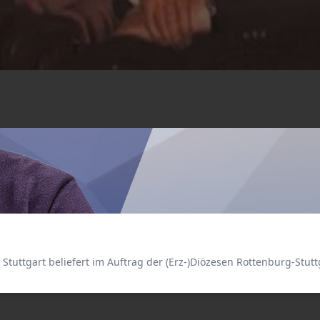
in Stuttgart beliefert im Auftrag der (Erz-)Diözesen Rottenburg-