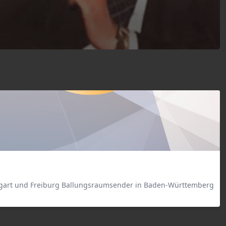
Stuttgart und Freiburg Ballungsraumsender in Baden-Württemberg