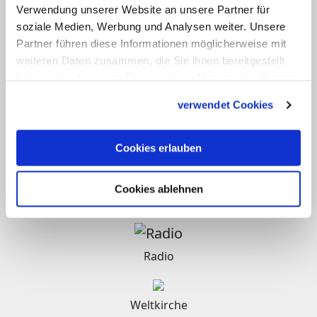
Verwendung unserer Website an unsere Partner für
soziale Medien, Werbung und Analysen weiter. Unsere
Partner führen diese Informationen möglicherweise mit
Religion im Film
weiteren Daten zusammen, die Sie ihnen bereitgestellt
haben oder die sie im Rahmen Ihrer Nutzung der Dienste
gesammelt haben.
Gotteslob Online
verwendet Cookies
Cookies erlauben
Kindergottesdienst katholisch
Cookies ablehnen
Clearingstelle Medienkompetenz
Radio
Weltkirche