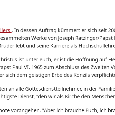
llers
. In dessen Auftrag kümmert er sich seit 2
 Gesammelten Werke von Joseph Ratzinger/Papst B
Bruder lebt und seine Karriere als Hochschullehr
istus ist unter euch, er ist die Hoffnung auf Her
pst Paul VI. 1965 zum Abschluss des Zweiten Va
 sich dem geistigen Erbe des Konzils verpflichte
en an alle Gottesdienstteilnehmer, in der Famili
chtigste Dienst, "den wir als Kirche den Mensche
ote vorangehen. "Aber ich brauche Euch, ich brau