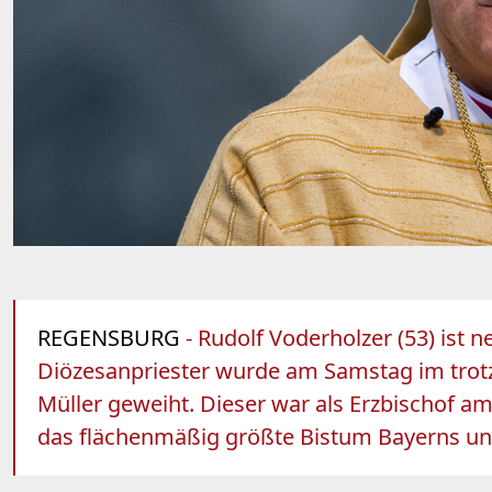
REGENSBURG
- Rudolf Voderholzer (53) ist
Diözesanpriester wurde am Samstag im tro
Müller geweiht. Dieser war als Erzbischof a
das flächenmäßig größte Bistum Bayerns und