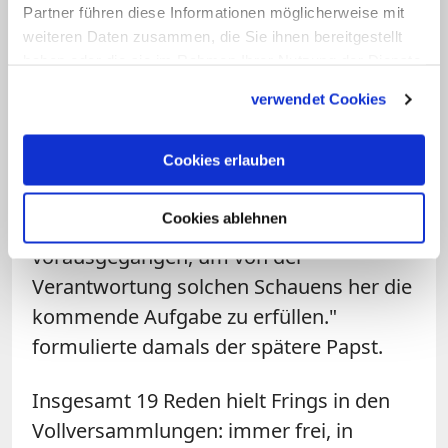
Erzbischof, der beim Konzil nur noch
Partner führen diese Informationen möglicherweise mit
weiteren Daten zusammen, die Sie ihnen bereitgestellt
wenig Sehkraft besaß, wurde von dem
haben oder die sie im Rahmen Ihrer Nutzung der Dienste
aufstrebenden Professor Joseph
gesammelt haben.
verwendet Cookies
Ratzinger
beraten. Dieser erzählt
eindrücklich, wie Frings vor seiner
Cookies erlauben
Abreise zum Konzil seine künftige
Begräbnisstätte abtastete. "Er war in
Cookies ablehnen
dieser Stunde gleichsam in die Zukunft
vorausgegangen, um von der
Verantwortung solchen Schauens her die
kommende Aufgabe zu erfüllen."
formulierte damals der spätere Papst.
Insgesamt 19 Reden hielt Frings in den
Vollversammlungen: immer frei, in