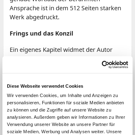
Ansprache ist in dem 512 Seiten starken
Werk abgedruckt.
Frings und das Konzil
Ein eigenes Kapitel widmet der Autor
dem Wirken des Kardinals beim Zweiten
Vatikanischen Konzil (1962-1965), das
Frings als Moderator und maßgeblicher
Redner stark beeinflusste. Der Text
Diese Webseite verwendet Cookies
beschreibt in eindrücklicher Weise, wie er
Wir verwenden Cookies, um Inhalte und Anzeigen zu
als konservativer Bischof ins Konzil
personalisieren, Funktionen für soziale Medien anbieten
zu können und die Zugriffe auf unsere Website zu
einzog und wie schnell er erkennen
analysieren. Außerdem geben wir Informationen zu Ihrer
musste, wie wichtig Veränderungen in
Verwendung unserer Website an unsere Partner für
der Kirche nötig waren. Der Kölner
soziale Medien, Werbung und Analysen weiter. Unsere