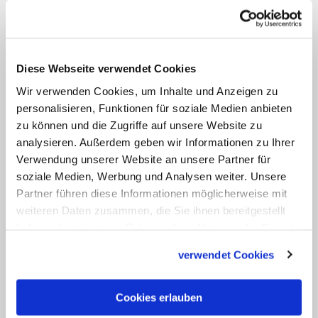
Gregory Elson
VIDEO ANSEHEN
Diese Webseite verwendet Cookies
"Hautkrebs am Körper der Heimat"
Wir verwenden Cookies, um Inhalte und Anzeigen zu
personalisieren, Funktionen für soziale Medien anbieten
Selbst wenn Garzweiler vorzeitig
zu können und die Zugriffe auf unsere Website zu
analysieren. Außerdem geben wir Informationen zu Ihrer
gestoppt würde - für die St. Lambertus-
Verwendung unserer Website an unsere Partner für
Kirche sowie für die Orte Immerath und
soziale Medien, Werbung und Analysen weiter. Unsere
Borschemich käme dies zu spät, hatte
Partner führen diese Informationen möglicherweise mit
Pfarrer Werner Rombach gegenüber der
weiteren Daten zusammen, die Sie ihnen bereitgestellt
haben oder die sie im Rahmen Ihrer Nutzung der Dienste
Deutschen Presse-Agentur gesagt. "Der
gesammelt haben.
Großteil der Menschen hier ist schon
verwendet Cookies
weg. Was will ich mit einer Kirche in
einem Ort, der nicht mehr existiert?"
Cookies erlauben