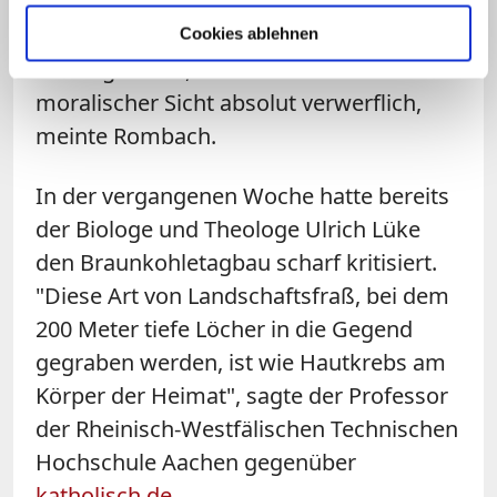
Sollte sich letztlich herausstellen, dass
die Umsiedlungen am Ende eigentlich
Cookies ablehnen
unnötig waren, so wäre dies aus
moralischer Sicht absolut verwerflich,
meinte Rombach.
In der vergangenen Woche hatte bereits
der Biologe und Theologe Ulrich Lüke
den Braunkohletagbau scharf kritisiert.
"Diese Art von Landschaftsfraß, bei dem
200 Meter tiefe Löcher in die Gegend
gegraben werden, ist wie Hautkrebs am
Körper der Heimat", sagte der Professor
der Rheinisch-Westfälischen Technischen
Hochschule Aachen gegenüber
katholisch.de.