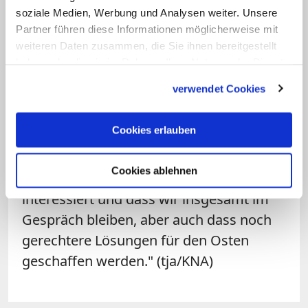
Bischof Gerhard Feige.
soziale Medien, Werbung und Analysen weiter. Unsere
Partner führen diese Informationen möglicherweise mit
weiteren Daten zusammen, die Sie ihnen bereitgestellt
Feige verwahrte sich zugleich dagegen,
haben oder die sie im Rahmen Ihrer Nutzung der Dienste
die Wahlerfolge der
AfD
in
gesammelt haben.
verwendet Cookies
Ostdeutschland allein damit zu erklären:
"Die AfD ist ein gesamtdeutsches
Cookies erlauben
Problem, kein reines Problem des
Ostens." Zugleich betonte er: "Es ist
Cookies ablehnen
wichtig, dass man sich für uns
interessiert und dass wir insgesamt im
Gespräch bleiben, aber auch dass noch
gerechtere Lösungen für den Osten
geschaffen werden." (tja/KNA)