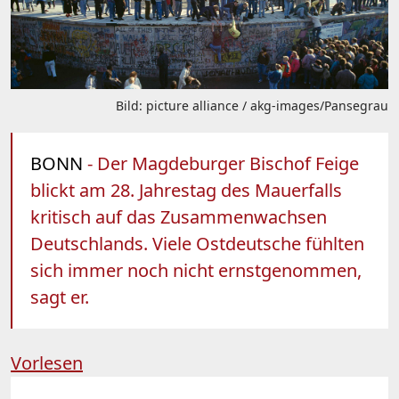
Bild: picture alliance / akg-images/Pansegrau
BONN
- Der Magdeburger Bischof Feige
blickt am 28. Jahrestag des Mauerfalls
kritisch auf das Zusammenwachsen
Deutschlands. Viele Ostdeutsche fühlten
sich immer noch nicht ernstgenommen,
sagt er.
Vorlesen