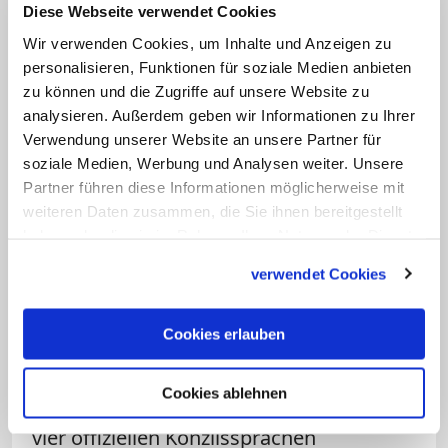
Diese Webseite verwendet Cookies
Ökumenischen Rates der Kirchen und
Wir verwenden Cookies, um Inhalte und Anzeigen zu
der Konferenz Europäischer Kirchen
personalisieren, Funktionen für soziale Medien anbieten
gehört.
zu können und die Zugriffe auf unsere Website zu
analysieren. Außerdem geben wir Informationen zu Ihrer
Weder Beschlüsse noch Enzyklika in
Verwendung unserer Website an unsere Partner für
soziale Medien, Werbung und Analysen weiter. Unsere
Endfassung veröffentlicht
Partner führen diese Informationen möglicherweise mit
weiteren Daten zusammen, die Sie ihnen bereitgestellt
Weder die Texte der sechs Beschlüsse
haben oder die sie im Rahmen Ihrer Nutzung der Dienste
noch die abschließende "Enzyklika" und
gesammelt haben.
verwendet Cookies
die kürzere "Botschaft" des Konzils sind
bisher in der Endfassung veröffentlicht.
Cookies erlauben
Das liegt nach Angaben des
Konzilssekretariats vor allem an der
Cookies ablehnen
Schwierigkeit, die jeweiligen Texte in den
vier offiziellen Konzilssprachen