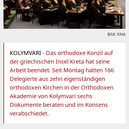
Bild: KNA
KOLYMVARI
- Das orthodoxe Konzil auf
der griechischen Insel Kreta hat seine
Arbeit beendet. Seit Montag hatten 166
Delegierte aus zehn eigenständigen
orthodoxen Kirchen in der Orthodoxen
Akademie von Kolymvari sechs
Dokumente beraten und im Konsens
verabschiedet.