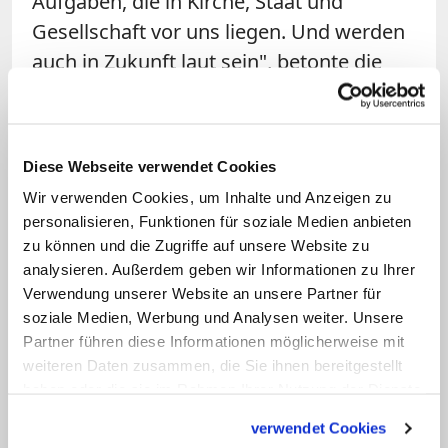
Aufgaben, die in Kirche, Staat und
Gesellschaft vor uns liegen. Und werden
auch in Zukunft laut sein", betonte die
Bundesvorsitzende Katharina Norpoth.
Der Verband kündigte zudem seine
nächste 72-Stunden-Aktion an: "Uns
Diese Webseite verwendet Cookies
schickt der Himmel - die 72-Stunden-
Wir verwenden Cookies, um Inhalte und Anzeigen zu
Aktion des BDKJ" ist für 23. bis 26. Mai
personalisieren, Funktionen für soziale Medien anbieten
2019 zum zweiten Mal bundesweit
zu können und die Zugriffe auf unsere Website zu
geplant. Dabei engagieren sich junge
analysieren. Außerdem geben wir Informationen zu Ihrer
Verwendung unserer Website an unsere Partner für
Menschen drei Tage lang für ein soziales
soziale Medien, Werbung und Analysen weiter. Unsere
Projekt. "Die vielfältigen Aktionen tragen
Partner führen diese Informationen möglicherweise mit
dazu bei, die Welt ein wenig besser zu
weiteren Daten zusammen, die Sie ihnen bereitgestellt
machen", so der
BDKJ-Bundesvorsitzende
haben oder die sie im Rahmen Ihrer Nutzung der Dienste
gesammelt haben.
Thomas Andonie
. (KNA)
verwendet Cookies