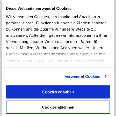
Mithilfe signalisiert. Mit nur knapp
Diese Webseite verwendet Cookies
200.000 Einwohnern sei Basel eine der
Wir verwenden Cookies, um Inhalte und Anzeigen zu
kleinsten Städte, die je ein Taize-
personalisieren, Funktionen für soziale Medien anbieten
Jugendtreffen beherbergt hätten.
zu können und die Zugriffe auf unsere Website zu
analysieren. Außerdem geben wir Informationen zu Ihrer
Lukas Kundert, Pfarrer am Basler
Verwendung unserer Website an unsere Partner für
Münster und Ratspräsident der
soziale Medien, Werbung und Analysen weiter. Unsere
Partner führen diese Informationen möglicherweise mit
evangelisch-reformierten Kirche in Basel,
weiteren Daten zusammen, die Sie ihnen bereitgestellt
betonte bei der Pressekonferenz: "Wir
haben oder die sie im Rahmen Ihrer Nutzung der Dienste
freuen uns sehr, dass die Taize-
gesammelt haben.
verwendet Cookies
Gemeinschaft unsere Einladung
angenommen hat." Basel habe eine
Cookies erlauben
lange Geschichte der religiösen Toleranz.
Es sei etwas Besonderes, hier 500 Jahre
Cookies ablehnen
nach Beginn der Reformation das