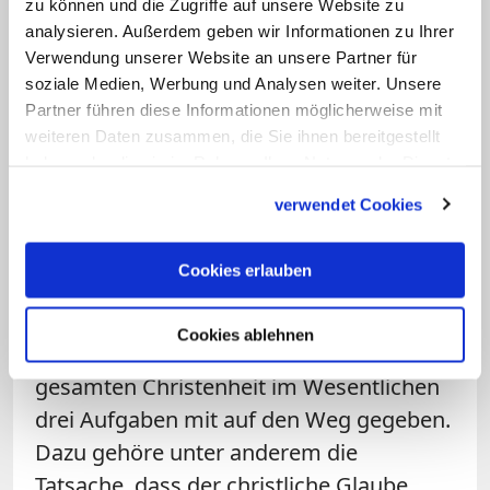
ein "klares Bekenntnis der katholischen
zu können und die Zugriffe auf unsere Website zu
analysieren. Außerdem geben wir Informationen zu Ihrer
Kirche, sich nach Kräften in der Ökumene
Verwendung unserer Website an unsere Partner für
zu engagieren und sich in der
soziale Medien, Werbung und Analysen weiter. Unsere
Gemeinschaft mit anderen Christen für
Partner führen diese Informationen möglicherweise mit
die Wiederherstellung der vollen
weiteren Daten zusammen, die Sie ihnen bereitgestellt
haben oder die sie im Rahmen Ihrer Nutzung der Dienste
sichtbaren Einheit der Kirche
gesammelt haben.
einzusetzen".
verwendet Cookies
Es geht nicht nur um theologische
Cookies erlauben
Fragen
Cookies ablehnen
Das Zweite Vatikanische Konzil habe der
gesamten Christenheit im Wesentlichen
drei Aufgaben mit auf den Weg gegeben.
Dazu gehöre unter anderem die
Tatsache, dass der christliche Glaube