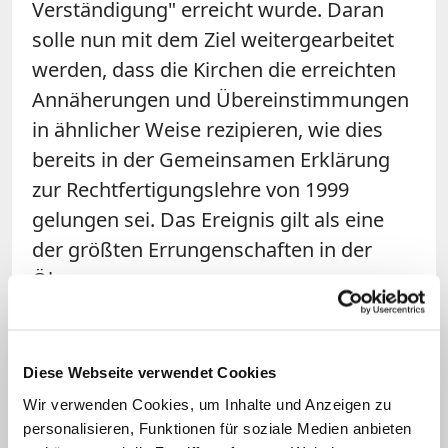
Verständigung" erreicht wurde. Daran
solle nun mit dem Ziel weitergearbeitet
werden, dass die Kirchen die erreichten
Annäherungen und Übereinstimmungen
in ähnlicher Weise rezipieren, wie dies
bereits in der Gemeinsamen Erklärung
zur Rechtfertigungslehre von 1999
gelungen sei. Das Ereignis gilt als eine
der größten Errungenschaften in der
Ökumene.
Für den vorsitzenden Bischof der
Ökumenekommission der Deutschen
Diese Webseite verwendet Cookies
Bischofskonferenz Gerhard Feige ist das
Wir verwenden Cookies, um Inhalte und Anzeigen zu
Dekret des Zweiten Vatikanischen Konzils
personalisieren, Funktionen für soziale Medien anbieten