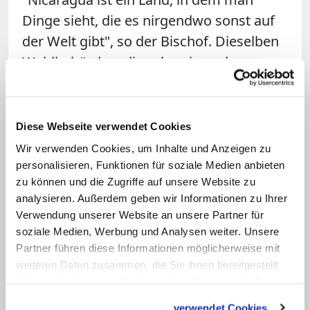
Dinge sieht, die es nirgendwo sonst auf
der Welt gibt", so der Bischof. Dieselben
Wahlbehörden, die schon in anderen
Fällen betrogen hätten, seien nun erneut
für die Organisation zuständig. Und die
einzig bekannten Kandidaten seien ein
Diese Webseite verwendet Cookies
Ehepaar.
Wir verwenden Cookies, um Inhalte und Anzeigen zu
personalisieren, Funktionen für soziale Medien anbieten
Daniel Ortega, einstiger Kommandeur
zu können und die Zugriffe auf unsere Website zu
analysieren. Außerdem geben wir Informationen zu Ihrer
der marxistischen Sandinisten-Guerilla,
Verwendung unserer Website an unsere Partner für
tritt bei den Wahlen am 6. November für
soziale Medien, Werbung und Analysen weiter. Unsere
eine dritte Amtszeit als Präsident von
Partner führen diese Informationen möglicherweise mit
Nicaragua an. Kandidatin für das Amt des
weiteren Daten zusammen, die Sie ihnen bereitgestellt
haben oder die sie im Rahmen Ihrer Nutzung der Dienste
Vizepräsidenten ist seine Ehefrau Rosario
gesammelt haben.
Murillo. Die Bischöfe Nicaraguas hatten
verwendet Cookies