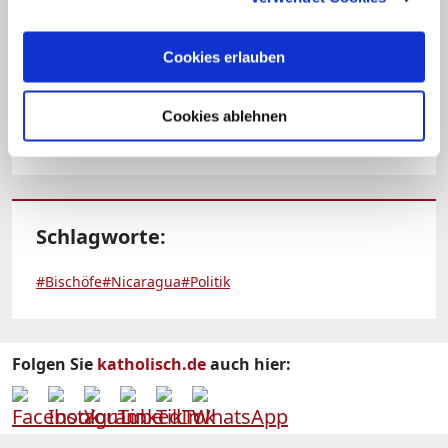
zuletzt wiederholt vor der Schaffung
eines "Ein-Parteien-Regimes" in dem
Cookies erlauben
zentralamerikanischen Land gewarnt.
(KNA)
Cookies ablehnen
Schlagworte:
#Bischöfe
#Nicaragua
#Politik
Folgen Sie
katholisch.de
auch hier: