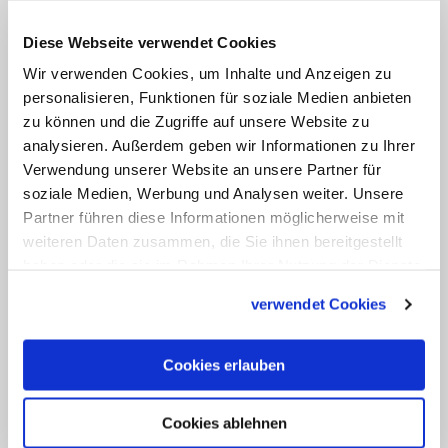
Eine offene Frage sei zudem, ob das
Gremium die Situation auch in Sachsen
Diese Webseite verwendet Cookies
und Sachsen-Anhalt in den Blick nehme.
Wir verwenden Cookies, um Inhalte und Anzeigen zu
personalisieren, Funktionen für soziale Medien anbieten
Zur Begründung der neuen
zu können und die Zugriffe auf unsere Website zu
analysieren. Außerdem geben wir Informationen zu Ihrer
Arbeitsgruppe führte Weinrich an, dass
Verwendung unserer Website an unsere Partner für
die bereits bestehende Thüringer
soziale Medien, Werbung und Analysen weiter. Unsere
"interministerielle Arbeitsgruppe" zur
Partner führen diese Informationen möglicherweise mit
Aufarbeitung von DDR-Unrecht die Lage
weiteren Daten zusammen, die Sie ihnen bereitgestellt
haben oder die sie im Rahmen Ihrer Nutzung der Dienste
der Christen nicht eigens untersucht hat.
gesammelt haben.
Staatssekretärin Winter, die dieses
verwendet Cookies
Gremium leitet, hatte erklärt, das Thema
Christen in der DDR sei durch die
Cookies erlauben
Forschung in den 1990er Jahren bereits
sehr gut erfasst. Weinrich betonte
Cookies ablehnen