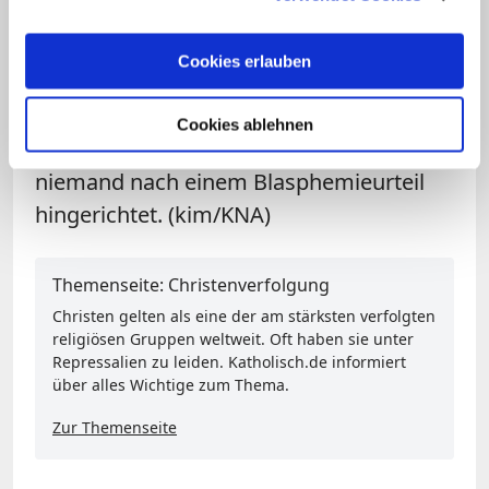
Laut der Menschenrechtsorganisation
Human Rights Watch (HRW) sitzen in
Cookies erlauben
Pakistans Gefängnissen derzeit 17 wegen
Blasphemie verurteilte Personen in
Cookies ablehnen
Todeszellen. Bislang wurde jedoch noch
niemand nach einem Blasphemieurteil
hingerichtet. (kim/KNA)
Themenseite: Christenverfolgung
Christen gelten als eine der am stärksten verfolgten
religiösen Gruppen weltweit. Oft haben sie unter
Repressalien zu leiden. Katholisch.de informiert
über alles Wichtige zum Thema.
Zur Themenseite