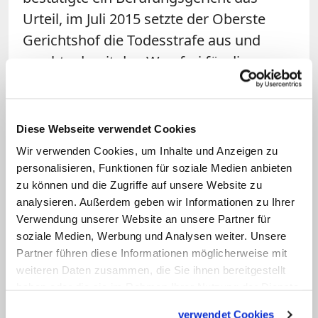
Urteil, im Juli 2015 setzte der Oberste
Gerichtshof die Todesstrafe aus und
machte damit den Weg frei für die
erneute Anhörung.
Lackmustest für Pakistans Justiz
Diese Webseite verwendet Cookies
Wir verwenden Cookies, um Inhalte und Anzeigen zu
Der Fall Asia Bibi gilt als Lackmustest für
personalisieren, Funktionen für soziale Medien anbieten
Pakistans Justiz und Politik. "Es geht um
zu können und die Zugriffe auf unsere Website zu
Gerechtigkeit für Asia Bibi oder um den
analysieren. Außerdem geben wir Informationen zu Ihrer
Verwendung unserer Website an unsere Partner für
Sieg von religiöser Intoleranz und
soziale Medien, Werbung und Analysen weiter. Unsere
Extremismus in Pakistan", sagte Samson
Partner führen diese Informationen möglicherweise mit
Salamat, Vorsitzender der interreligiösen
weiteren Daten zusammen, die Sie ihnen bereitgestellt
"Bewegung für Toleranz" in Lahore, der
haben oder die sie im Rahmen Ihrer Nutzung der Dienste
gesammelt haben.
Katholischen Nachrichten-Agentur (KNA).
verwendet Cookies