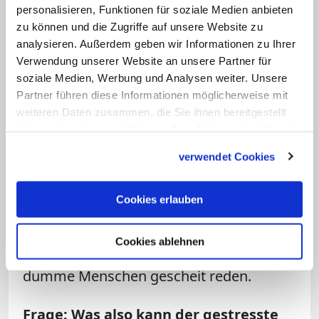
personalisieren, Funktionen für soziale Medien anbieten
haben so genannte Zeitersparer, wie
zu können und die Zugriffe auf unsere Website zu
Handy oder PCs, und lassen uns davon
analysieren. Außerdem geben wir Informationen zu Ihrer
ab und an terrorisieren. Ich nutze sie
Verwendung unserer Website an unsere Partner für
soziale Medien, Werbung und Analysen weiter. Unsere
selber und bin froh darüber, aber ich
Partner führen diese Informationen möglicherweise mit
muss lernen, verantwortlich damit
weiteren Daten zusammen, die Sie ihnen bereitgestellt
umzugehen. Ein wichtiges Buch zum
haben oder die sie im Rahmen Ihrer Nutzung der Dienste
Thema "Zeit" ist die Geschichte von
gesammelt haben.
verwendet Cookies
"Momo" vom Autor Michael Ende, die
sich in meine Seele eingeprägt hat. Da
Cookies erlauben
heißt es: Vorsicht vor den grauen Herren,
die dir die Zeit stehlen. Momo hat Zeit
Cookies ablehnen
und zwar so viel, dass in ihrer Nähe sogar
dumme Menschen gescheit reden.
Frage: Was also kann der gestresste