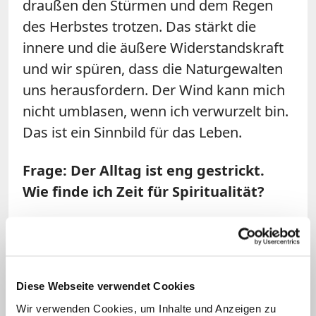
draußen den Stürmen und dem Regen
des Herbstes trotzen. Das stärkt die
innere und die äußere Widerstandskraft
und wir spüren, dass die Naturgewalten
uns herausfordern. Der Wind kann mich
nicht umblasen, wenn ich verwurzelt bin.
Das ist ein Sinnbild für das Leben.
Frage: Der Alltag ist eng gestrickt.
Wie finde ich Zeit für Spiritualität?
Kreitmeir:
Das Gefühl, keine Zeit zu
haben, ist subjektiv. Es ist nachgewiesen,
dass wir heute viel mehr Freizeit haben,
Diese Webseite verwendet Cookies
als die Menschen vor fünfzig Jahren, aber
Wir verwenden Cookies, um Inhalte und Anzeigen zu
wir können damit kaum umgehen. Wir