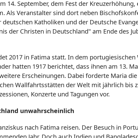
 14. September, dem Fest der Kreuzerhöhung, ei
. Als Veranstalter sind dort neben Bischofskon
r deutschen Katholiken und der Deutsche Evangel
nis der Christen in Deutschland" am Ende des Ju
det 2017 in Fatima statt. In dem portugiesischen 
nder hatten 1917 berichtet, dass ihnen am 13. Ma
 weitere Erscheinungen. Dabei forderte Maria d
hen Wallfahrtsstätten der Welt mit jährlich bis
zessionen, Konzerte und Tagungen vor.
schland unwahrscheinlich
nziskus nach Fatima reisen. Der Besuch in Portuga
ommenden Jahr. Doch auch Indien und Banglade