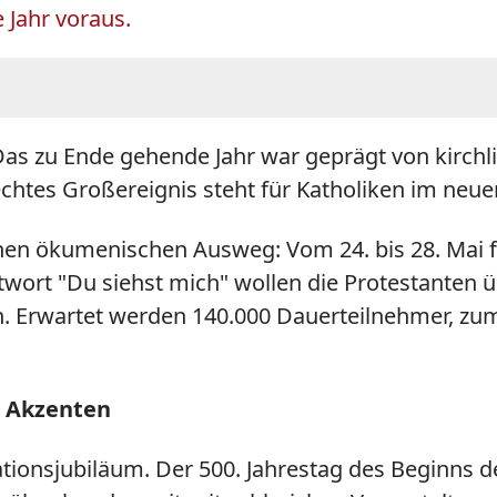
e Jahr voraus.
 Das zu Ende gehende Jahr war geprägt von kirch
tes Großereignis steht für Katholiken im neuen 
nen ökumenischen Ausweg: Vom 24. bis 28. Mai fi
twort "Du siehst mich" wollen die Protestanten üb
n. Erwartet werden 140.000 Dauerteilnehmer, zu
 Akzenten
ationsjubiläum. Der 500. Jahrestag des Beginns 