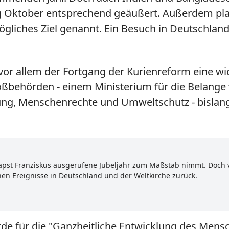
ng Oktober entsprechend geäußert. Außerdem plan
liches Ziel genannt. Ein Besuch in Deutschland 
vor allem der Fortgang der Kurienreform eine wic
oßbehörden - einem Ministerium für die Belange
g, Menschenrechte und Umweltschutz - bislang a
Papst Franziskus ausgerufene Jubeljahr zum Maßstab nimmt. Doch v
chen Ereignisse in Deutschland und der Weltkirche zurück.
 für die "Ganzheitliche Entwicklung des Mensch