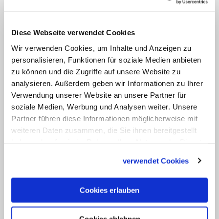
lediglich mit weiteren historischen
Details.
Diese Webseite verwendet Cookies
Es ist nicht das erste Mal, dass sich der
Wir verwenden Cookies, um Inhalte und Anzeigen zu
Vatikan mit dem Diakonat der Frau
personalisieren, Funktionen für soziale Medien anbieten
beschäftigt. Die Internationale
zu können und die Zugriffe auf unsere Website zu
analysieren. Außerdem geben wir Informationen zu Ihrer
Theologenkommission, das wichtigste
Verwendung unserer Website an unsere Partner für
theologische Beratergremium der
soziale Medien, Werbung und Analysen weiter. Unsere
Glaubenskongregation, äußerte sich
Partner führen diese Informationen möglicherweise mit
2003 zumindest skeptisch zu einer
weiteren Daten zusammen, die Sie ihnen bereitgestellt
haben oder die sie im Rahmen Ihrer Nutzung der Dienste
möglichen Zulassung von Frauen, legte
gesammelt haben.
jedoch keine eindeutige Empfehlung vor.
verwendet Cookies
Die Frage müsse letztlich vom Lehramt
geklärt werden.
Cookies erlauben
Cookies ablehnen