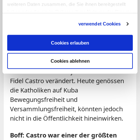
weiteren Daten zusammen, die Sie ihnen bereitgestellt
Lange Zeit hätten sich die Katholiken auf
haben oder die sie im Rahmen Ihrer Nutzung der Dienste
Kuba nicht frei bewegen und
gesammelt haben.
versammeln können, so Klaschka. Zwar
verwendet Cookies
seien sie nicht aktiv verfolgt worden,
hätten jedoch keinen Zugang zu
Cookies erlauben
öffentlichen Ämtern gehabt, weil sich
Kuba als atheistischer Staat definiert
Cookies ablehnen
habe. Dies habe sich jedoch noch unter
Fidel Castro verändert. Heute genössen
die Katholiken auf Kuba
Bewegungsfreiheit und
Versammlungsfreiheit, könnten jedoch
nicht in die Öffentlichkeit hineinwirken.
Boff: Castro war einer der größten