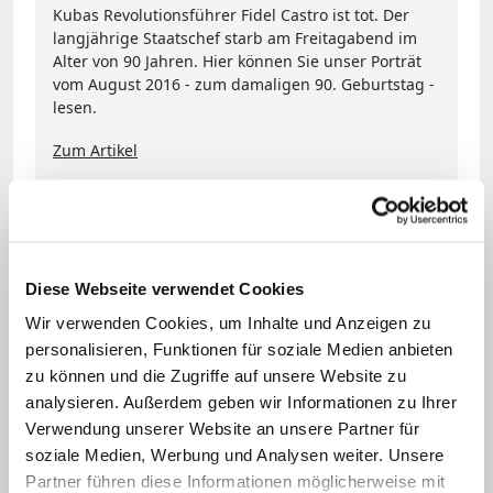
Kubas Revolutionsführer Fidel Castro ist tot. Der
langjährige Staatschef starb am Freitagabend im
Alter von 90 Jahren. Hier können Sie unser Porträt
vom August 2016 - zum damaligen 90. Geburtstag -
lesen.
Zum Artikel
Klaschka hob besonders die
Begegnungen Castros mit den drei
Päpsten hervor. Diese seien für die
Diese Webseite verwendet Cookies
Kubaner und für die Kirche wichtig
Wir verwenden Cookies, um Inhalte und Anzeigen zu
gewesen. Vor allem das Treffen Castros
personalisieren, Funktionen für soziale Medien anbieten
zu können und die Zugriffe auf unsere Website zu
mit Papst Franziskus habe "nochmal
analysieren. Außerdem geben wir Informationen zu Ihrer
Türen geöffnet, um das Feld und die
Verwendung unserer Website an unsere Partner für
Beziehungen zwischen Kuba und den
soziale Medien, Werbung und Analysen weiter. Unsere
Vereinigten Staaten zu verbessern".
Partner führen diese Informationen möglicherweise mit