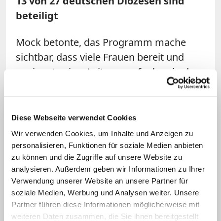
13 von 27 deutschen Diözesen sind
beteiligt
Mock betonte, das Programm mache
sichtbar, dass viele Frauen bereit und
geeignet seien, Leitungsaufgaben in der
Kirche zu übernehmen. Die Mentoren mit
fachlicher Erfahrung aus
unterschiedlichen Feldern kirchlicher
Diese Webseite verwendet Cookies
Arbeit unterstützten sie dabei, ihre
Wir verwenden Cookies, um Inhalte und Anzeigen zu
Stärken zu erkennen und auszubauen.
personalisieren, Funktionen für soziale Medien anbieten
zu können und die Zugriffe auf unsere Website zu
Damit wende sich das Förderprogramm
analysieren. Außerdem geben wir Informationen zu Ihrer
auch gegen eine traditionelle Vorstellung,
Verwendung unserer Website an unsere Partner für
die Frauen keine Führungskompetenz
soziale Medien, Werbung und Analysen weiter. Unsere
zutraue. Zudem sei es eine Werbung für
Partner führen diese Informationen möglicherweise mit
weiteren Daten zusammen, die Sie ihnen bereitgestellt
die Kirche als Arbeitgeber, die heute oft