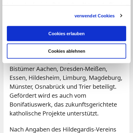
haben oder die sie im Rahmen Ihrer Nutzung der Dienste
Probleme habe, Stellen mit geeigneten
gesammelt haben.
Bewerberinnen und Bewerbern zu
verwendet Cookies
besetzen.
Cookies erlauben
An dem Programm sind die Erzbistümer
Bamberg, Berlin, Hamburg, Köln und
Cookies ablehnen
München und Freising sowie die
Bistümer Aachen, Dresden-Meißen,
Essen, Hildesheim, Limburg, Magdeburg,
Münster, Osnabrück und Trier beteiligt.
Gefördert wird es auch vom
Bonifatiuswerk, das zukunftsgerichtete
katholische Projekte unterstützt.
Nach Angaben des Hildegardis-Vereins