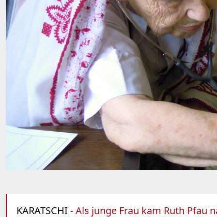
KARATSCHI
- Als junge Frau kam Ruth Pfau n