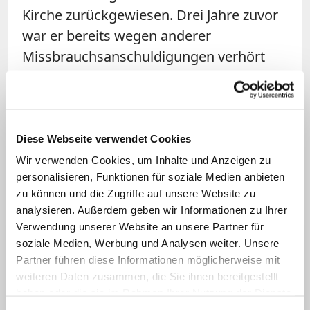
Kirche zurückgewiesen. Drei Jahre zuvor
war er bereits wegen anderer
Missbrauchsanschuldigungen verhört
worden. Pell bestritt stets, Kinder
missbraucht zu haben. Er räumte jedoch
ein, als Erzbischof von Melbourne Fehler
im Umgang mit Missbrauchsvorwürfen
Diese Webseite verwendet Cookies
gegen Kleriker gemacht zu haben. (rom)
Wir verwenden Cookies, um Inhalte und Anzeigen zu
personalisieren, Funktionen für soziale Medien anbieten
zu können und die Zugriffe auf unsere Website zu
analysieren. Außerdem geben wir Informationen zu Ihrer
Verwendung unserer Website an unsere Partner für
soziale Medien, Werbung und Analysen weiter. Unsere
Partner führen diese Informationen möglicherweise mit
weiteren Daten zusammen, die Sie ihnen bereitgestellt
haben oder die sie im Rahmen Ihrer Nutzung der Dienste
gesammelt haben.