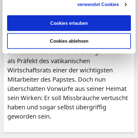
verwendet Cookies
THEMA
Cookies erlauben
Der Fall Pell - Kardinal unter
Missbrauchsverdacht
Cookies ablehnen
Der australische Kardinal George Pell ist
als Präfekt des vatikanischen
Wirtschaftsrats einer der wichtigsten
Mitarbeiter des Papstes. Doch nun
überschatten Vorwürfe aus seiner Heimat
sein Wirken: Er soll Missbräuche vertuscht
haben und sogar selbst übergriffig
geworden sein.