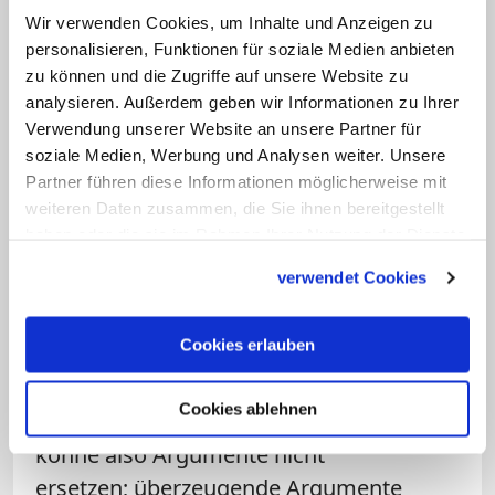
Wir verwenden Cookies, um Inhalte und Anzeigen zu
beendet habe. Wenn er dies tatsächlich
personalisieren, Funktionen für soziale Medien anbieten
gewollt hätte, so Seewald, hätte Johannes
zu können und die Zugriffe auf unsere Website zu
Paul II. seine Entscheidung als Dogma
analysieren. Außerdem geben wir Informationen zu Ihrer
oder als unfehlbar deklarieren können -
Verwendung unserer Website an unsere Partner für
soziale Medien, Werbung und Analysen weiter. Unsere
was er aber nicht getan habe. Von daher
Partner führen diese Informationen möglicherweise mit
dürften weitere Debatten kein Tabu sein.
weiteren Daten zusammen, die Sie ihnen bereitgestellt
haben oder die sie im Rahmen Ihrer Nutzung der Dienste
Viele Argumente gegen die Weihe von
gesammelt haben.
verwendet Cookies
Frauen wirkten konstruiert, so der
Dogmatiker weiter. "Fehlende
Cookies erlauben
Überzeugungskraft kann aber nicht
einfach durch den Einsatz kirchlicher
Cookies ablehnen
Autorität ersetzt werden." Autorität
könne also Argumente nicht
ersetzen; überzeugende Argumente