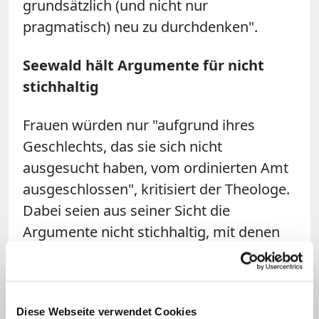
grundsätzlich (und nicht nur
pragmatisch) neu zu durchdenken".
Seewald hält Argumente für nicht
stichhaltig
Frauen würden nur "aufgrund ihres
Geschlechts, das sie sich nicht
ausgesucht haben, vom ordinierten Amt
ausgeschlossen", kritisiert der Theologe.
Dabei seien aus seiner Sicht die
Argumente nicht stichhaltig, mit denen
immer wieder begründet werde, dass
Papst Johannes Paul II. (1978-2005) das
Nein zu
Frauen am Altar
endgültig
Diese Webseite verwendet Cookies
besiegelt und die Debatte darüber