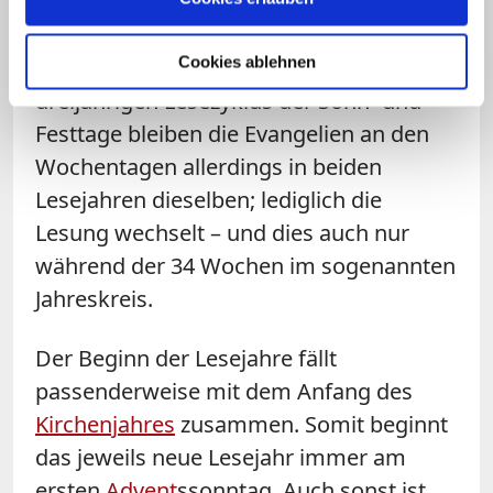
nach Lesejahr I in den ungeraden Jahren
und Lesejahr II in den geraden Jahren
Cookies ablehnen
unterschieden. Anders als beim
dreijährigen Lesezyklus der Sonn- und
Festtage bleiben die Evangelien an den
Wochentagen allerdings in beiden
Lesejahren dieselben; lediglich die
Lesung wechselt – und dies auch nur
während der 34 Wochen im sogenannten
Jahreskreis.
Der Beginn der Lesejahre fällt
passenderweise mit dem Anfang des
Kirchenjahres
zusammen. Somit beginnt
das jeweils neue Lesejahr immer am
ersten
Advent
ssonntag. Auch sonst ist