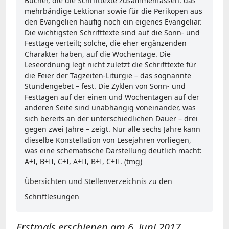
Bücher, die die Schrifttexte zusammenfassen: das
mehrbändige Lektionar sowie für die Perikopen aus
den Evangelien häufig noch ein eigenes Evangeliar.
Die wichtigsten Schrifttexte sind auf die Sonn- und
Festtage verteilt; solche, die eher ergänzenden
Charakter haben, auf die Wochentage. Die
Leseordnung legt nicht zuletzt die Schrifttexte für
die Feier der Tagzeiten-Liturgie – das sognannte
Stundengebet – fest. Die Zyklen von Sonn- und
Festtagen auf der einen und Wochentagen auf der
anderen Seite sind unabhängig voneinander, was
sich bereits an der unterschiedlichen Dauer – drei
gegen zwei Jahre – zeigt. Nur alle sechs Jahre kann
dieselbe Konstellation von Lesejahren vorliegen,
was eine schematische Darstellung deutlich macht:
A+I, B+II, C+I, A+II, B+I, C+II. (tmg)
Übersichten und Stellenverzeichnis zu den
Schriftlesungen
Erstmals erschienen am 6. Juni 2017.