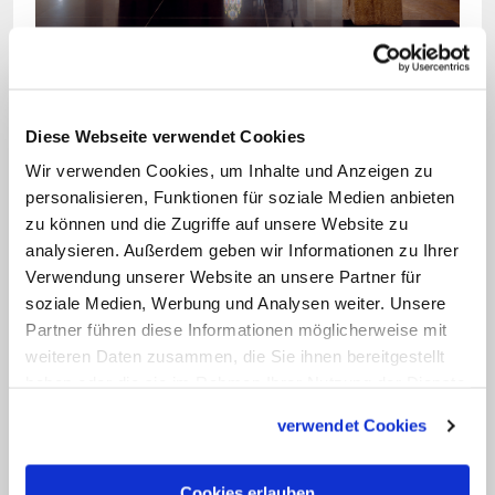
Bild: © Roland Halbe
Oft in unmittelbarer Nähe zum Altar findet sich im
Diese Webseite verwendet Cookies
Altarraum der Ambo. Von diesem Lesepult aus
werden Lesungen, Predigten und Fürbitten
Wir verwenden Cookies, um Inhalte und Anzeigen zu
vorgetragen.
personalisieren, Funktionen für soziale Medien anbieten
zu können und die Zugriffe auf unsere Website zu
analysieren. Außerdem geben wir Informationen zu Ihrer
An Wochentagen hingegen gibt es
Verwendung unserer Website an unsere Partner für
lediglich zwei Lesungen: neben dem
soziale Medien, Werbung und Analysen weiter. Unsere
Evangelium eine weitere Lesung, die aus
Partner führen diese Informationen möglicherweise mit
weiteren Daten zusammen, die Sie ihnen bereitgestellt
dem Alten oder dem Neuen Testament
haben oder die sie im Rahmen Ihrer Nutzung der Dienste
stammen kann. Auch bei den
gesammelt haben.
Wochentagen existiert eine
verwendet Cookies
turnusmäßige Wiederholung: Es wird
Cookies erlauben