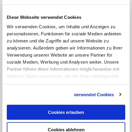
Dias, hob er dessen "missionarischen
Eifer" und Beitrag für den "geistlichen
Diese Webseite verwendet Cookies
und physischen Wiederaufbau der
Wir verwenden Cookies, um Inhalte und Anzeigen zu
leidenden Kirche in Albanien" hervor.
personalisieren, Funktionen für soziale Medien anbieten
zu können und die Zugriffe auf unsere Website zu
Nach dem Ende des Kommunismus war
analysieren. Außerdem geben wir Informationen zu Ihrer
Dias dort von 1991 bis 1997 päpstlicher
Verwendung unserer Website an unsere Partner für
Botschafter.
soziale Medien, Werbung und Analysen weiter. Unsere
Partner führen diese Informationen möglicherweise mit
Begonnen hatte der am 14. April 1936 in
weiteren Daten zusammen, die Sie ihnen bereitgestellt
haben oder die sie im Rahmen Ihrer Nutzung der Dienste
Mumbai geborene Dias seine kirchliche
gesammelt haben.
Laufbahn 1964 als Diplomat des Heiligen
verwendet Cookies
Stuhls. Von 1973 bis 1982 war er im
Vatikanischen Staatssekretariat für die
Cookies erlauben
Sowjetunion, Polen, China, Vietnam, Laos
und mehrere Staaten im südlichen Afrika
Cookies ablehnen