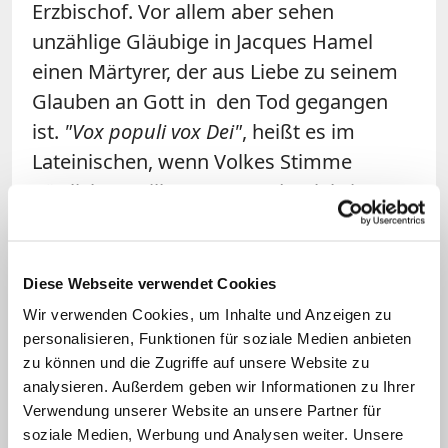
Erzbischof. Vor allem aber sehen
unzählige Gläubige in Jacques Hamel
einen Märtyrer, der aus Liebe zu seinem
Glauben an Gott in den Tod gegangen
ist.
"Vox populi vox Dei"
, heißt es im
Lateinischen, wenn Volkes Stimme
göttlichen Willen zum Ausdruck bringt.
Man konnte dies im Jahr 2005 erleben, als
Tausende mit dem Ruf
"Santo subito"
die
Heiligsprechung des verstorbenen
Diese Webseite verwendet Cookies
Papstes Johannes Paul II. forderten.
Wir verwenden Cookies, um Inhalte und Anzeigen zu
Ähnliches spielte sich auch im August
personalisieren, Funktionen für soziale Medien anbieten
zu können und die Zugriffe auf unsere Website zu
2016 ab,
als Hamel zu Grabe getragen
analysieren. Außerdem geben wir Informationen zu Ihrer
wurde
Verwendung unserer Website an unsere Partner für
soziale Medien, Werbung und Analysen weiter. Unsere