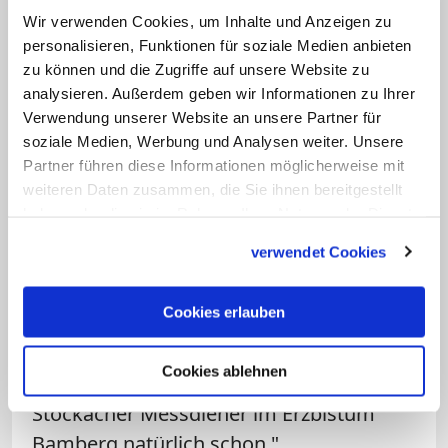
Wir verwenden Cookies, um Inhalte und Anzeigen zu
personalisieren, Funktionen für soziale Medien anbieten
Umso mehr freut es Pfarrer Andreas
zu können und die Zugriffe auf unsere Website zu
Hornung, dass er auf die Ministranten
analysieren. Außerdem geben wir Informationen zu Ihrer
mit der jahrzehntelangen Erfahrung
Verwendung unserer Website an unsere Partner für
zählen kann. Wenn in Stöckach die
soziale Medien, Werbung und Analysen weiter. Unsere
Partner führen diese Informationen möglicherweise mit
älteren Messdiener mit den jüngeren
weiteren Daten zusammen, die Sie ihnen bereitgestellt
gemeinsam am Altar stünden, sei das ein
haben oder die sie im Rahmen Ihrer Nutzung der Dienste
besonderes Bild: "Diese Mischung
gesammelt haben.
verwendet Cookies
symbolisiert sehr schön die Pfarrfamilie."
Auch wenn er zugibt: "Zunächst war es
Cookies erlauben
etwas Außergewöhnliches für mich, dass
die Ministranten älter sind als ich selbst."
Cookies ablehnen
Einen Exoten-Status haben die
Stöckacher Messdiener im Erzbistum
Bamberg natürlich schon."