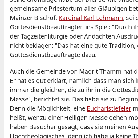
gemeinsame Priestertum aller Gläubigen beto
Mainzer Bischof,
Kardinal Karl Lehmann
, sei
Gottesdienstbeauftragten ins Spiel: "Durch 
der Tagzeitenliturgie oder Andachten Ausdruc
nicht beklagen: "Das hat eine gute Tradition
Gottesdienstbeauftragte dazu.
Auch die Gemeinde von Magrit Thamm hat die
Er hat es gut erklärt, nämlich dass man sich 
immer die gleichen, die zu ihr in die Gottesd
Messe", berichtet sie. Das habe sie zu Begin
Denn die Möglichkeit, eine
Eucharistiefeier
mi
heißt, wer zu einer Heiligen Messe gehen m
haben Besucher gesagt, dass sie meinen Ausl
Hochtheologisches, denn ich habe ja keine Th