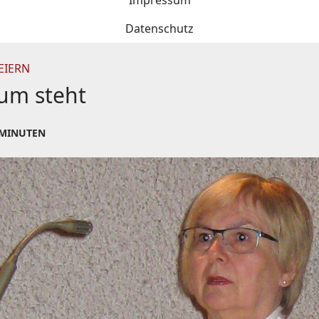
Impressum
Datenschutz
EIERN
aum steht
 MINUTEN