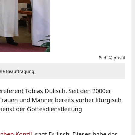
Bild: © privat
che Beauftragung.
ereferent Tobias Dulisch. Seit den 2000er
auen und Männer bereits vorher liturgisch
ienst der Gottesdienstleitung
schen Konzil
, sagt Dulisch. Dieses habe das