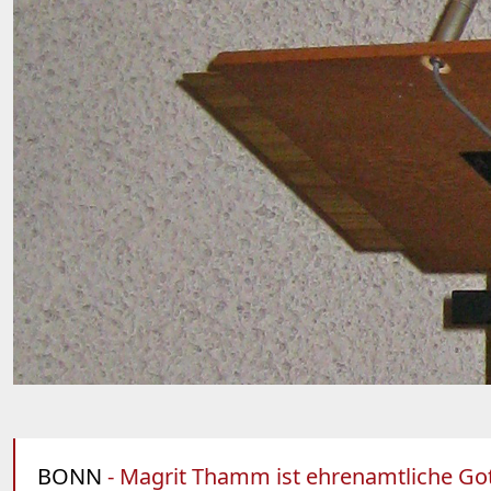
BONN
- Magrit Thamm ist ehrenamtliche Got