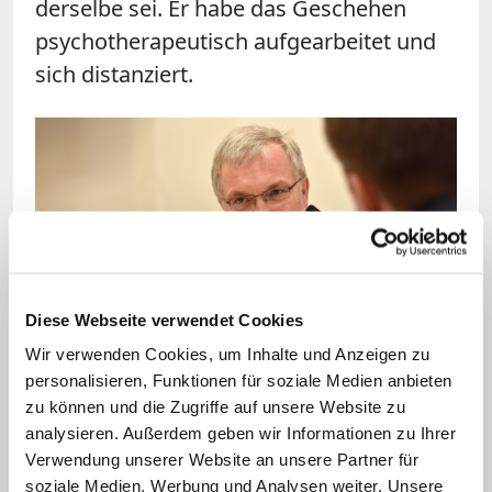
derselbe sei. Er habe das Geschehen
psychotherapeutisch aufgearbeitet und
sich distanziert.
Diese Webseite verwendet Cookies
Bild: © KNA
Wir verwenden Cookies, um Inhalte und Anzeigen zu
Der Eichstätter Bischof Gregor Maria Hanke hat die
personalisieren, Funktionen für soziale Medien anbieten
Diakonenweihe im Vorfeld mehrfach verteidigt.
zu können und die Zugriffe auf unsere Website zu
analysieren. Außerdem geben wir Informationen zu Ihrer
Verwendung unserer Website an unsere Partner für
Zentralratspräsident Schuster nannte es
soziale Medien, Werbung und Analysen weiter. Unsere