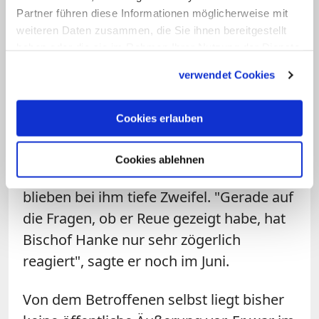
damals hingegen inakzeptabel, dass die
Partner führen diese Informationen möglicherweise mit
Kirche dem Mann einen Persilschein
weiteren Daten zusammen, die Sie ihnen bereitgestellt
ausstelle. Außerdem sei es für ihn
haben oder die sie im Rahmen Ihrer Nutzung der Dienste
gesammelt haben.
"unvorstellbar, dass so jemand vor einer
verwendet Cookies
Gemeinde stehen soll". Wenn er sich dies
vorstelle, so wirkten viele Reden über das
Cookies erlauben
"jüdisch-christliche Verhältnis" auf ihn
wie "Lippenbekenntnisse". Schuster
Cookies ablehnen
ergänzte, auch nach Hankes Erklärung
blieben bei ihm tiefe Zweifel. "Gerade auf
die Fragen, ob er Reue gezeigt habe, hat
Bischof Hanke nur sehr zögerlich
reagiert", sagte er noch im Juni.
Von dem Betroffenen selbst liegt bisher