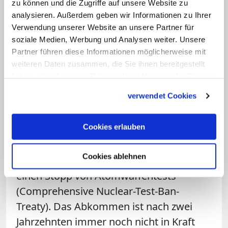
zu können und die Zugriffe auf unsere Website zu
stabile und sichere Welt schaffen, sagte
analysieren. Außerdem geben wir Informationen zu Ihrer
Gallagher vor der UN-Vollversammlung.
Verwendung unserer Website an unsere Partner für
Es gelte, eine "Logik aus Angst und
soziale Medien, Werbung und Analysen weiter. Unsere
Partner führen diese Informationen möglicherweise mit
Misstrauen" durch eine "Ethik der
weiteren Daten zusammen, die Sie ihnen bereitgestellt
Verantwortung" zu ersetzen, so der
haben oder die sie im Rahmen Ihrer Nutzung der Dienste
Sekretär für die Beziehungen mit den
gesammelt haben.
verwendet Cookies
Staaten im Vatikanischen
Staatssekretariat.
Cookies erlauben
Gallagher warb in New York zudem für
Cookies ablehnen
eine Unterzeichnung des Vertrags für
einen Stopp von Atomwaffentests
(Comprehensive Nuclear-Test-Ban-
Treaty). Das Abkommen ist nach zwei
Jahrzehnten immer noch nicht in Kraft