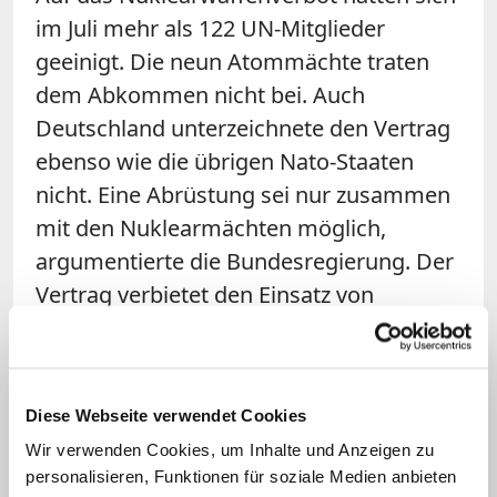
im Juli mehr als 122 UN-Mitglieder
geeinigt. Die neun Atommächte traten
dem Abkommen nicht bei. Auch
Deutschland unterzeichnete den Vertrag
ebenso wie die übrigen Nato-Staaten
nicht. Eine Abrüstung sei nur zusammen
mit den Nuklearmächten möglich,
argumentierte die Bundesregierung. Der
Vertrag verbietet den Einsatz von
Atomwaffen ebenso wie deren
Herstellung, Besitz, Lagerung und
Stationierung.
Diese Webseite verwendet Cookies
Atomwaffen böten ein "falsches Gefühl
Wir verwenden Cookies, um Inhalte und Anzeigen zu
personalisieren, Funktionen für soziale Medien anbieten
der Sicherheit", könnten aber keine