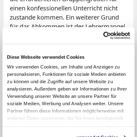
einen konfessionellen Unterricht nicht
zustande kommen. Ein weiterer Grund
für das Abkommen ist der Lehrermangel.
Beim konfessionell-kooperativen
Unterricht behandeln die Lehrkräfte auch
Inhalte der jeweils anderen
Diese Webseite verwendet Cookies
Glaubensrichtung. Darauf werden sie
Wir verwenden Cookies, um Inhalte und Anzeigen zu
durch Fortbildungen vorbereitet, die
personalisieren, Funktionen für soziale Medien anbieten
Lehrpläne werden entsprechend ergänzt.
zu können und die Zugriffe auf unsere Website zu
analysieren. Außerdem geben wir Informationen zu Ihrer
Den Weg zu solchen Kooperationen
Verwendung unserer Website an unsere Partner für
hatten beide Kirchen zuvor offiziell frei
soziale Medien, Werbung und Analysen weiter. Unsere
gemacht.
Partner führen diese Informationen möglicherweise mit
weiteren Daten zusammen, die Sie ihnen bereitgestellt
Bischöfe beklagen Status des Fachs
haben oder die sie im Rahmen Ihrer Nutzung der Dienste
gesammelt haben.
Religion in Berlin und Brandenburg