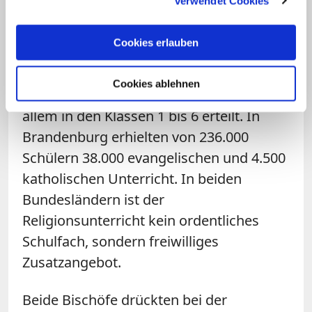
verwendet Cookies
In Berlin erhielten im vergangenen
Cookies erlauben
Schuljahr von 346.000 Schülern rund
80.000 evangelischen und 24.000
Cookies ablehnen
katholischen Unterricht. Er wurde vor
allem in den Klassen 1 bis 6 erteilt. In
Brandenburg erhielten von 236.000
Schülern 38.000 evangelischen und 4.500
katholischen Unterricht. In beiden
Bundesländern ist der
Religionsunterricht kein ordentliches
Schulfach, sondern freiwilliges
Zusatzangebot.
Beide Bischöfe drückten bei der