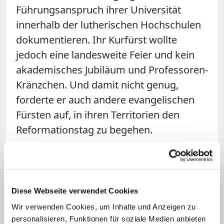
Führungsanspruch ihrer Universität
innerhalb der lutherischen Hochschulen
dokumentieren. Ihr Kurfürst wollte
jedoch eine landesweite Feier und kein
akademisches Jubiläum und Professoren-
Kränzchen. Und damit nicht genug,
forderte er auch andere evangelischen
Fürsten auf, in ihren Territorien den
Reformationstag zu begehen.
Bereits einige Wochen vorher hatte der
reformierte Pfälzer Kurfürst Friedrich auf
dem jährlichen Konvent der von ihm
Diese Webseite verwendet Cookies
geführten protestantischen Union
Wir verwenden Cookies, um Inhalte und Anzeigen zu
ebenfalls die Feier eines
personalisieren, Funktionen für soziale Medien anbieten