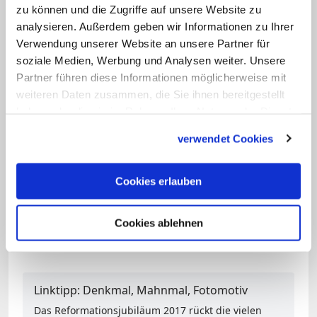
Reformationstages angeregt. Friedrich
zu können und die Zugriffe auf unsere Website zu
analysieren. Außerdem geben wir Informationen zu Ihrer
war als Anführer dieses politisch-
Verwendung unserer Website an unsere Partner für
militärischen Bündnisses evangelischer
soziale Medien, Werbung und Analysen weiter. Unsere
Fürsten und Städte der größte
Partner führen diese Informationen möglicherweise mit
Konkurrent Johann Georgs um den
weiteren Daten zusammen, die Sie ihnen bereitgestellt
haben oder die sie im Rahmen Ihrer Nutzung der Dienste
Führungsanspruch innerhalb des
gesammelt haben.
Protestantismus. Nach Ansicht von
verwendet Cookies
Historikern dürfte nicht zuletzt dieses
Konkurrenzverhältnis dazu geführt
Cookies erlauben
haben, dass der sächsische Kurfürst den
Reformationstag zum Großprojekt
Cookies ablehnen
machte.
Linktipp: Denkmal, Mahnmal, Fotomotiv
Das Reformationsjubiläum 2017 rückt die vielen